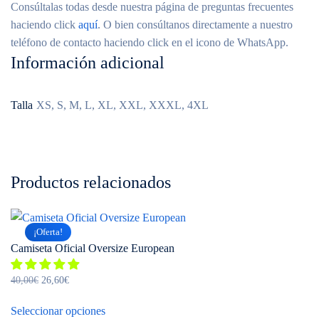
Consúltalas todas desde nuestra página de preguntas frecuentes
haciendo click
aquí
. O bien consúltanos directamente a nuestro
teléfono de contacto haciendo click en el icono de WhatsApp.
Información adicional
Talla
XS, S, M, L, XL, XXL, XXXL, 4XL
Productos relacionados
¡Oferta!
Camiseta Oficial Oversize European
El
El
40,00
€
26,60
€
precio
precio
Este
original
actual
Seleccionar opciones
producto