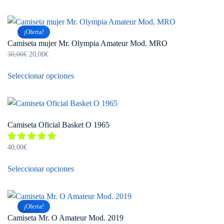
era:
es:
tiene
40,00€.
26,60€.
múltiples
¡Oferta!
variantes.
Camiseta mujer Mr. Olympia Amateur Mod. MRO
Las
El
El
30,00
€
20,00
€
opciones
precio
precio
Este
se
original
actual
Seleccionar opciones
producto
pueden
era:
es:
tiene
30,00€.
20,00€.
elegir
múltiples
en
variantes.
la
Camiseta Oficial Basket O 1965
Las
página
opciones
de
40,00
€
se
Este
producto
pueden
Seleccionar opciones
producto
elegir
tiene
en
múltiples
la
¡Oferta!
variantes.
página
Camiseta Mr. O Amateur Mod. 2019
Las