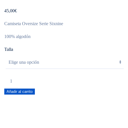
45,00
€
Camiseta Oversize Serie Sixnine
100% algodón
Talla
OVERSIZE
ACID
Añadir al carrito
NO
EXCUSE
MARRON
cantidad