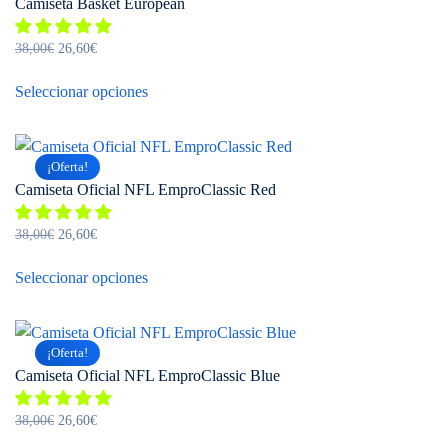
Camiseta Basket European
El
El
38,00
€
26,60
€
precio
precio
Este
original
actual
Seleccionar opciones
producto
era:
es:
tiene
38,00€.
26,60€.
múltiples
¡Oferta!
variantes.
Camiseta Oficial NFL EmproClassic Red
Las
opciones
El
El
38,00
€
26,60
€
se
precio
precio
Este
pueden
original
actual
Seleccionar opciones
producto
elegir
era:
es:
tiene
38,00€.
26,60€.
en
múltiples
la
¡Oferta!
variantes.
página
Camiseta Oficial NFL EmproClassic Blue
Las
de
opciones
El
El
producto
38,00
€
26,60
€
se
precio
precio
Este