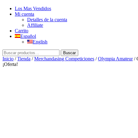
Los Mas Vendidos
Mi cuenta
Detalles de la cuenta
Affiliate
Carrito
Español
English
Buscar
Buscar
por:
Inicio
/
Tienda
/
Merchandasing Competiciones
/
Olympia Amateur
/ 
¡Oferta!