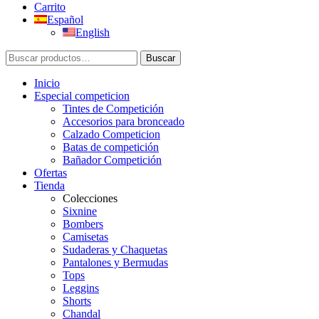
Carrito
Español
English
Buscar
Buscar
por:
Inicio
Especial competicion
Tintes de Competición
Accesorios para bronceado
Calzado Competicion
Batas de competición
Bañador Competición
Ofertas
Tienda
Colecciones
Sixnine
Bombers
Camisetas
Sudaderas y Chaquetas
Pantalones y Bermudas
Tops
Leggins
Shorts
Chandal