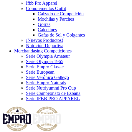
Ifbb Pro Apparel
Complementos Outfit
Calzado de Competición
Mochilas y Parches
Gorras
Calcetines
Gafas de Sol y Colgantes
¡Nuevos Productos!
Nutrición Deportiva
Merchandasing Competiciones
Serie Olympia Amateur
Serie Olympia 1965
Serie Empro Classic
Serie European
Serie Verónica Gallego
Serie Empro Naturals
Serie Nutriyummi Pro Cup
Serie Campeonato de España
Serie IFBB PRO APPAREL