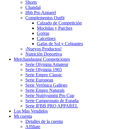
Shorts
Chandal
Ifbb Pro Apparel
Complementos Outfit
Calzado de Competición
Mochilas y Parches
Gorras
Calcetines
Gafas de Sol y Colgantes
¡Nuevos Productos!
Nutrición Deportiva
Merchandasing Competiciones
Serie Olympia Amateur
Serie Olympia 1965
Serie Empro Classic
Serie European
Serie Verónica Gallego
Serie Empro Naturals
Serie Nutriyummi Pro Cup
Serie Campeonato de España
Serie IFBB PRO APPAREL
Los Mas Vendidos
Mi cuenta
Detalles de la cuenta
Affiliate