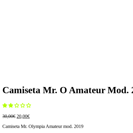
Camiseta Mr. O Amateur Mod. 
El
El
30,00
€
20,00
€
precio
precio
Camiseta Mr. Olympia Amateur mod. 2019
original
actual
era:
es: