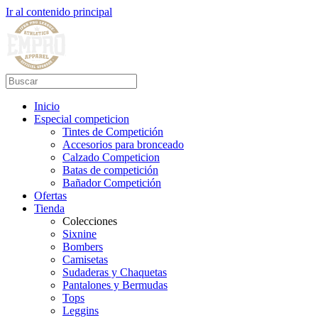
Ir al contenido principal
Inicio
Especial competicion
Tintes de Competición
Accesorios para bronceado
Calzado Competicion
Batas de competición
Bañador Competición
Ofertas
Tienda
Colecciones
Sixnine
Bombers
Camisetas
Sudaderas y Chaquetas
Pantalones y Bermudas
Tops
Leggins