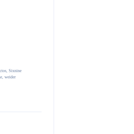
ctos
,
Sixnine
ze
,
weider