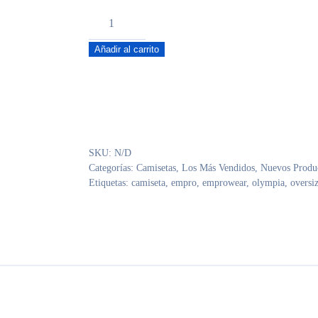
Over
Essential
Añadir al carrito
69
Negra
cantidad
SKU:
N/D
Categorías:
Camisetas
,
Los Más Vendidos
,
Nuevos Produ
Etiquetas:
camiseta
,
empro
,
emprowear
,
olympia
,
oversi