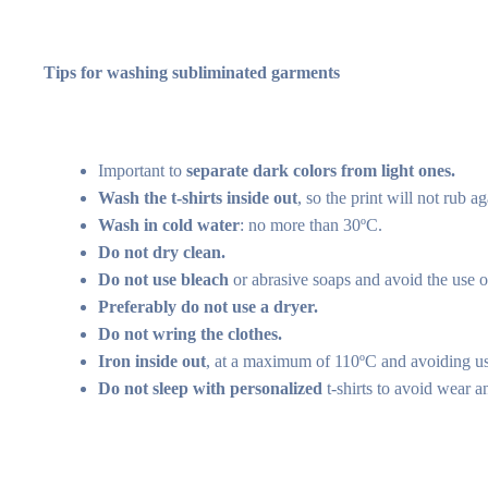
Tips for washing subliminated garments
Important to
separate dark colors from light ones.
Wash the t-shirts inside out
, so the print will not rub 
Wash in cold water
: no more than 30ºC.
Do not dry clean.
Do not use bleach
or abrasive soaps and avoid the use of
Preferably do not use a dryer.
Do not wring the clothes.
Iron inside out
, at a maximum of 110ºC and avoiding us
Do not sleep with personalized
t-shirts to avoid wear an