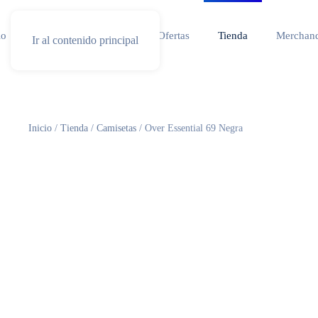
io
Especial competicion
Ofertas
Tienda
Merchand
Ir al contenido principal
Inicio
/
Tienda
/
Camisetas
/ Over Essential 69 Negra