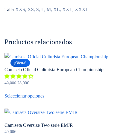
Talla
XXS, XS, S, L, M, XL, XXL, XXXL
Productos relacionados
¡Oferta!
Camiseta Oficial Culturista European Championship
El
El
40,00
€
28,00
€
precio
precio
Este
original
actual
Seleccionar opciones
producto
era:
es:
tiene
40,00€.
28,00€.
múltiples
variantes.
Camiseta Oversize Two serie EMJR
Las
40,00
€