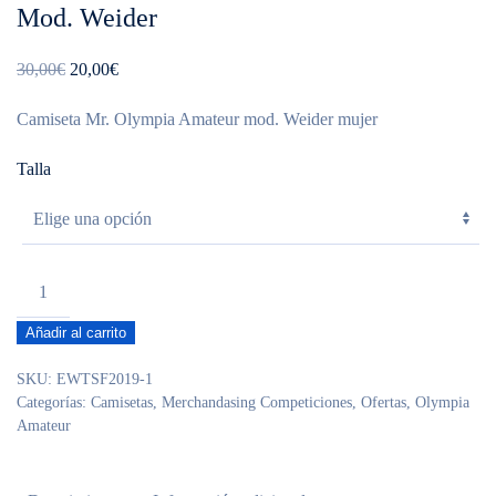
Mod. Weider
El
El
30,00
€
20,00
€
precio
precio
Camiseta Mr. Olympia Amateur mod. Weider mujer
original
actual
era:
es:
Talla
30,00€.
20,00€.
Camiseta
mujer
Añadir al carrito
Mr.
Olympia
SKU:
EWTSF2019-1
Amateur
Categorías:
Camisetas
,
Merchandasing Competiciones
,
Ofertas
,
Olympia
Mod.
Amateur
Weider
cantidad