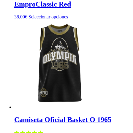
EmproClassic Red
Este
38,00
€
Seleccionar opciones
producto
tiene
múltiples
variantes.
Las
opciones
se
pueden
elegir
en
la
página
de
producto
Camiseta Oficial Basket O 1965