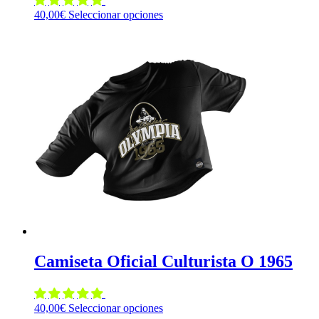
Este
40,00
€
Seleccionar opciones
producto
tiene
múltiples
variantes.
Las
opciones
se
pueden
elegir
en
la
página
de
producto
Camiseta Oficial Culturista O 1965
Este
40,00
€
Seleccionar opciones