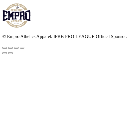
producto
tiene
múltiples
variantes.
Las
opciones
se
© Empro Athelics Apparel. IFBB PRO LEAGUE Official Sponsor.
pueden
elegir
en
la
página
de
producto