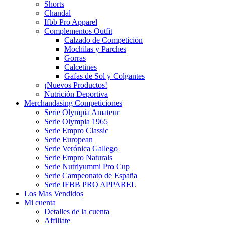
Shorts
Chandal
Ifbb Pro Apparel
Complementos Outfit
Calzado de Competición
Mochilas y Parches
Gorras
Calcetines
Gafas de Sol y Colgantes
¡Nuevos Productos!
Nutrición Deportiva
Merchandasing Competiciones
Serie Olympia Amateur
Serie Olympia 1965
Serie Empro Classic
Serie European
Serie Verónica Gallego
Serie Empro Naturals
Serie Nutriyummi Pro Cup
Serie Campeonato de España
Serie IFBB PRO APPAREL
Los Mas Vendidos
Mi cuenta
Detalles de la cuenta
Affiliate