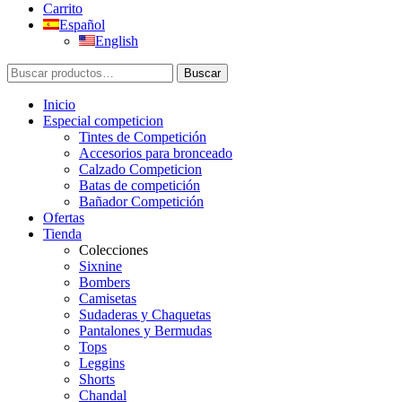
Carrito
Español
English
Buscar
Buscar
por:
Inicio
Especial competicion
Tintes de Competición
Accesorios para bronceado
Calzado Competicion
Batas de competición
Bañador Competición
Ofertas
Tienda
Colecciones
Sixnine
Bombers
Camisetas
Sudaderas y Chaquetas
Pantalones y Bermudas
Tops
Leggins
Shorts
Chandal