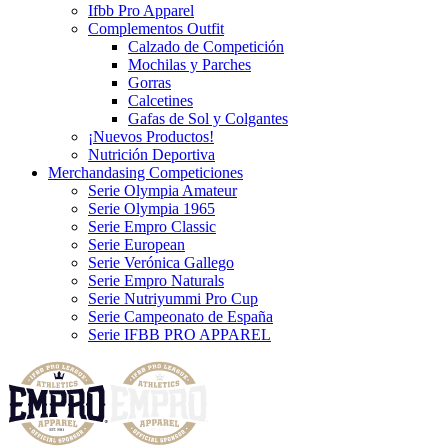
Ifbb Pro Apparel
Complementos Outfit
Calzado de Competición
Mochilas y Parches
Gorras
Calcetines
Gafas de Sol y Colgantes
¡Nuevos Productos!
Nutrición Deportiva
Merchandasing Competiciones
Serie Olympia Amateur
Serie Olympia 1965
Serie Empro Classic
Serie European
Serie Verónica Gallego
Serie Empro Naturals
Serie Nutriyummi Pro Cup
Serie Campeonato de España
Serie IFBB PRO APPAREL