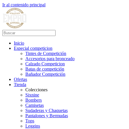
Ir al contenido principal
Inicio
Especial competicion
Tintes de Competición
Accesorios para bronceado
Calzado Competicion
Batas de competición
Bañador Competición
Ofertas
Tienda
Colecciones
Sixnine
Bombers
Camisetas
Sudaderas y Chaquetas
Pantalones y Bermudas
Tops
Leggins