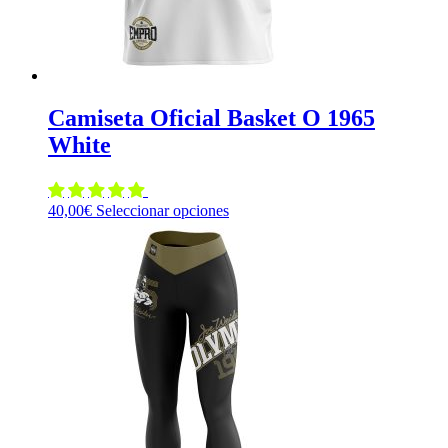
de
producto
Camiseta Oficial Basket O 1965
White
Este
40,00
€
Seleccionar opciones
producto
tiene
múltiples
variantes.
Las
opciones
se
pueden
elegir
en
la
página
de