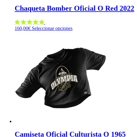
Chaqueta Bomber Oficial O Red 2022
Este
160,00
€
Seleccionar opciones
producto
tiene
múltiples
variantes.
Las
opciones
se
pueden
elegir
en
la
página
de
producto
Camiseta Oficial Culturista O 1965