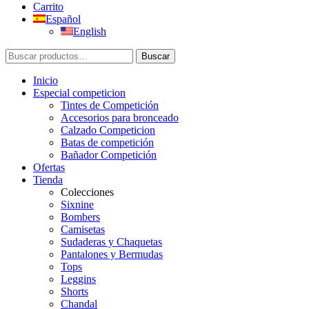
Carrito
Español
English
Buscar
Buscar
por:
Inicio
Especial competicion
Tintes de Competición
Accesorios para bronceado
Calzado Competicion
Batas de competición
Bañador Competición
Ofertas
Tienda
Colecciones
Sixnine
Bombers
Camisetas
Sudaderas y Chaquetas
Pantalones y Bermudas
Tops
Leggins
Shorts
Chandal