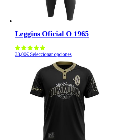
producto
Leggins Oficial O 1965
Este
33,00
€
Seleccionar opciones
producto
tiene
múltiples
variantes.
Las
opciones
se
pueden
elegir
en
la
página
de
producto