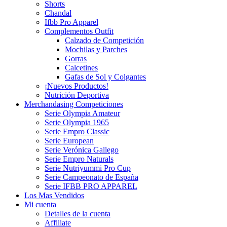
Shorts
Chandal
Ifbb Pro Apparel
Complementos Outfit
Calzado de Competición
Mochilas y Parches
Gorras
Calcetines
Gafas de Sol y Colgantes
¡Nuevos Productos!
Nutrición Deportiva
Merchandasing Competiciones
Serie Olympia Amateur
Serie Olympia 1965
Serie Empro Classic
Serie European
Serie Verónica Gallego
Serie Empro Naturals
Serie Nutriyummi Pro Cup
Serie Campeonato de España
Serie IFBB PRO APPAREL
Los Mas Vendidos
Mi cuenta
Detalles de la cuenta
Affiliate