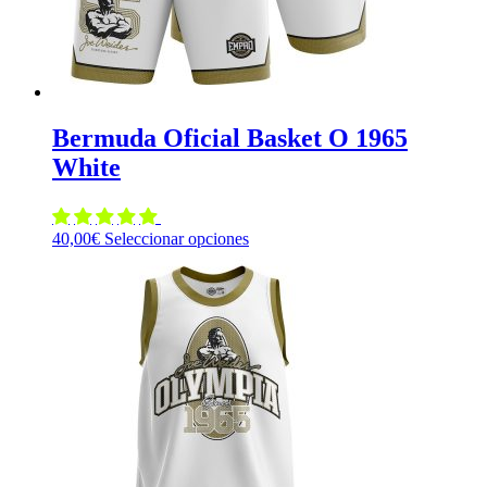
de
producto
Bermuda Oficial Basket O 1965
White
Este
40,00
€
Seleccionar opciones
producto
tiene
múltiples
variantes.
Las
opciones
se
pueden
elegir
en
la
página