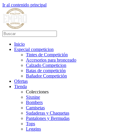
Ir al contenido principal
Inicio
Especial competicion
Tintes de Competición
Accesorios para bronceado
Calzado Competicion
Batas de competición
Bañador Competición
Ofertas
Tienda
Colecciones
Sixnine
Bombers
Camisetas
Sudaderas y Chaquetas
Pantalones y Bermudas
Tops
Leggins