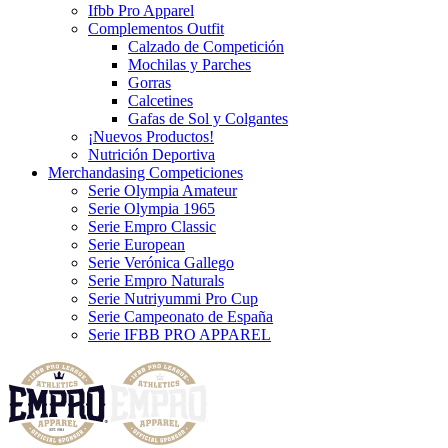
Ifbb Pro Apparel
Complementos Outfit
Calzado de Competición
Mochilas y Parches
Gorras
Calcetines
Gafas de Sol y Colgantes
¡Nuevos Productos!
Nutrición Deportiva
Merchandasing Competiciones
Serie Olympia Amateur
Serie Olympia 1965
Serie Empro Classic
Serie European
Serie Verónica Gallego
Serie Empro Naturals
Serie Nutriyummi Pro Cup
Serie Campeonato de España
Serie IFBB PRO APPAREL