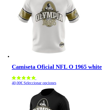
Las
opciones
se
pueden
elegir
en
la
página
de
producto
Camiseta Oficial NFL O 1965 white
Este
40,00
€
Seleccionar opciones
producto
tiene
múltiples
variantes.
Las
opciones