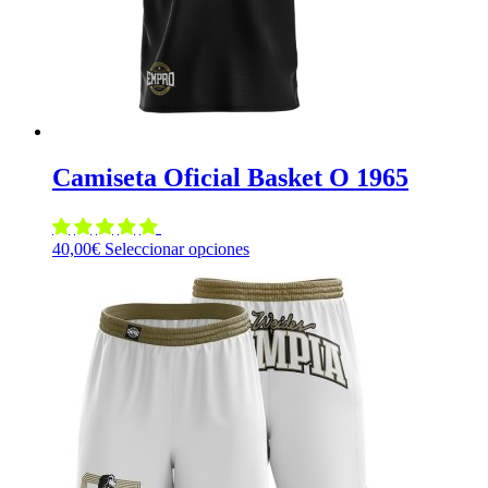
la
página
de
producto
Camiseta Oficial Basket O 1965
Este
40,00
€
Seleccionar opciones
producto
tiene
múltiples
variantes.
Las
opciones
se
pueden
elegir
en
la
página