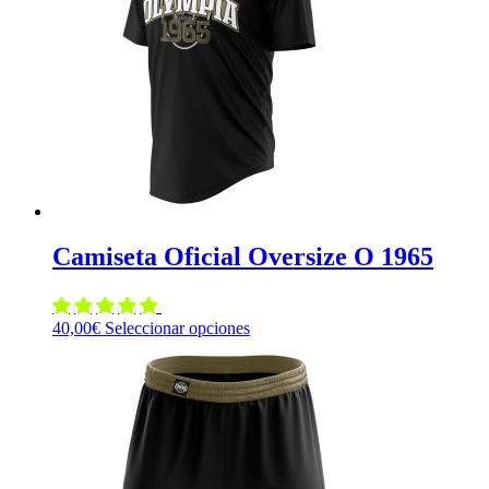
se
pueden
elegir
en
la
página
de
producto
Camiseta Oficial Oversize O 1965
Este
40,00
€
Seleccionar opciones
producto
tiene
múltiples
variantes.
Las
opciones
se
pueden