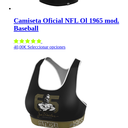
Camiseta Oficial NFL Ol 1965 mod.
Baseball
Este
40,00
€
Seleccionar opciones
producto
tiene
múltiples
variantes.
Las
opciones
se
pueden
elegir
en
la
página
de
producto