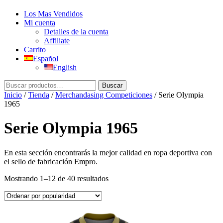
Los Mas Vendidos
Mi cuenta
Detalles de la cuenta
Affiliate
Carrito
Español
English
Buscar
Buscar
por:
Inicio
/
Tienda
/
Merchandasing Competiciones
/ Serie Olympia
1965
Serie Olympia 1965
En esta sección encontrarás la mejor calidad en ropa deportiva con
el sello de fabricación Empro.
Ordenado
Mostrando 1–12 de 40 resultados
por
popularidad