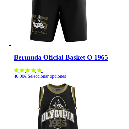
elegir
en
la
página
de
producto
Bermuda Oficial Basket O 1965
Este
40,00
€
Seleccionar opciones
producto
tiene
múltiples
variantes.
Las
opciones
se
pueden
elegir
en