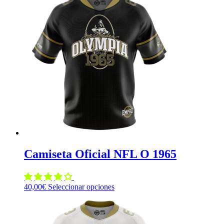
Camiseta Oficial NFL O 1965
Este
40,00
€
Seleccionar opciones
producto
tiene
múltiples
variantes.