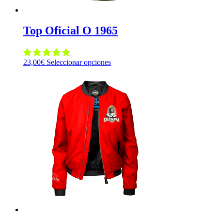
Top Oficial O 1965
Este
23,00
€
Seleccionar opciones
producto
tiene
múltiples
variantes.
Las
opciones
se
pueden
elegir
en
la
página
de
producto