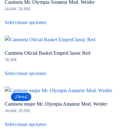
Camiseta Mr. Olympia Amateur Mod. Weider
Las
El
El
30,00
€
20,00
€
opciones
precio
precio
Este
se
original
actual
Seleccionar opciones
producto
pueden
era:
es:
tiene
30,00€.
20,00€.
elegir
múltiples
en
variantes.
la
Camiseta Oficial Basket EmproClassic Red
Las
página
38,00
€
opciones
de
Este
se
Seleccionar opciones
producto
producto
pueden
tiene
elegir
múltiples
en
¡Oferta!
variantes.
la
Camiseta mujer Mr. Olympia Amateur Mod. Weider
Las
página
El
El
30,00
€
20,00
€
opciones
precio
precio
de
Este
se
original
actual
Seleccionar opciones
producto
producto
pueden
era:
es:
tiene
30,00€.
20,00€.
elegir