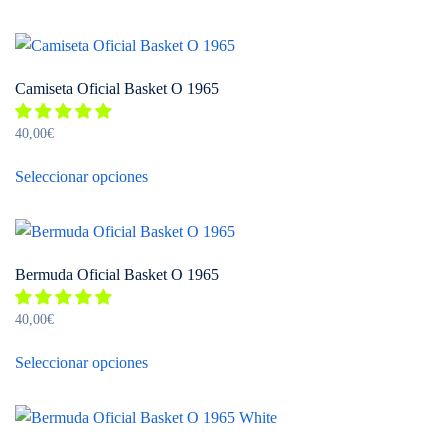
tiene
múltiples
variantes.
Camiseta Oficial Basket O 1965
Las
opciones
40,00
€
se
Este
pueden
Seleccionar opciones
producto
elegir
tiene
en
múltiples
la
variantes.
página
Bermuda Oficial Basket O 1965
Las
de
opciones
producto
40,00
€
se
Este
pueden
Seleccionar opciones
producto
elegir
tiene
en
múltiples
la
variantes.