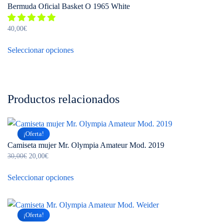
página
Bermuda Oficial Basket O 1965 White
Las
de
opciones
producto
40,00
€
se
Este
pueden
Seleccionar opciones
producto
elegir
tiene
en
múltiples
la
variantes.
página
Productos relacionados
Las
de
opciones
producto
se
¡Oferta!
pueden
Camiseta mujer Mr. Olympia Amateur Mod. 2019
elegir
El
El
30,00
€
20,00
€
en
precio
precio
Este
la
original
actual
Seleccionar opciones
producto
era:
es:
página
tiene
30,00€.
20,00€.
de
múltiples
producto
¡Oferta!
variantes.