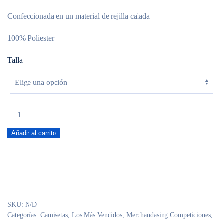
Confeccionada en un material de rejilla calada
100% Poliester
Talla
Camiseta
Oficial
Añadir al carrito
NFL
O
1965
white
cantidad
SKU:
N/D
Categorías:
Camisetas
,
Los Más Vendidos
,
Merchandasing Competiciones
,