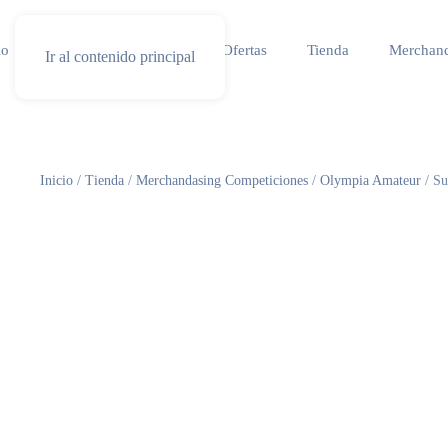
io
Especial competicion
Ofertas
Tienda
Merchand
Ir al contenido principal
Inicio
/
Tienda
/
Merchandasing Competiciones
/
Olympia Amateur
/ Su