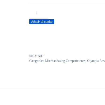
Sudadera.
O
Añadir al carrito
mod.
Marino
cantidad
SKU:
N/D
Categorías:
Merchandasing Competiciones
,
Olympia Ama