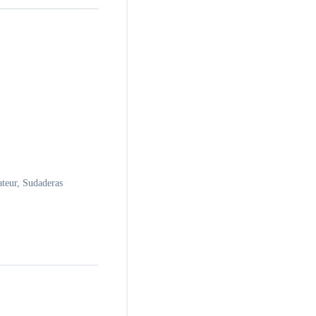
teur
,
Sudaderas