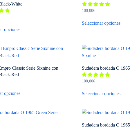
Black-White
100,00
€
Este
Seleccionar opciones
Este
prod
ar opciones
producto
tiene
tiene
múlti
múltiples
varia
variantes.
Las
Las
opci
opciones
se
mpro Classic Serie Sixnine con
Sudadera bordada O 1965 
se
Black-Red
pued
pueden
100,00
€
elegi
Este
Este
elegir
en
ar opciones
Seleccionar opciones
producto
prod
en
la
tiene
tiene
la
pági
múltiples
múlti
página
de
variantes.
varia
de
prod
Las
Las
producto
Sudadera bordada O 1965