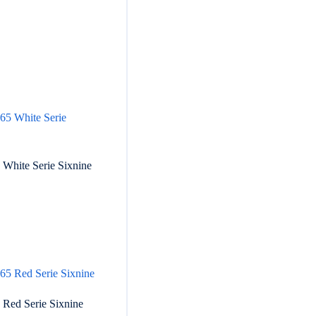
ucto
ples
ntes.
ones
White Serie Sixnine
en
r
ucto
na
ples
ntes.
ucto
 Red Serie Sixnine