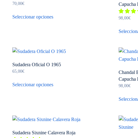
70,00
€
se
Capucha 
Este
pueden
Seleccionar opciones
producto
98,00
€
elegir
tiene
en
Seleccion
múltiples
la
variantes.
página
Las
de
opciones
producto
se
Sudadera Oficial O 1965
65,00
€
pueden
Chandal E
Este
Capucha 
elegir
Seleccionar opciones
producto
98,00
€
en
tiene
la
Seleccion
múltiples
página
variantes.
de
Las
producto
opciones
se
Sudadera Sixnine Calavera Roja