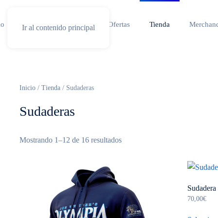
io
Especial competicion
Ofertas
Tienda
Merchand
Ir al contenido principal
Inicio
/
Tienda
/ Sudaderas
Sudaderas
Ordenado
Mostrando 1–12 de 16 resultados
por
popularidad
Sudadera
70,00
€