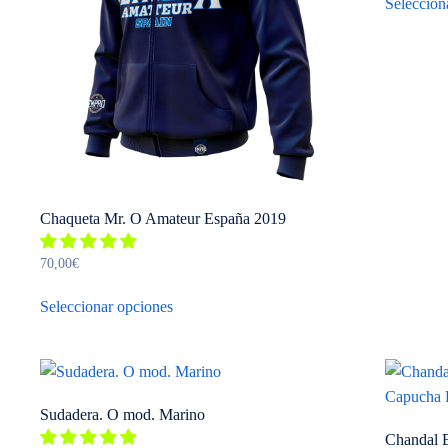
Seleccion
Chaqueta Mr. O Amateur España 2019
70,00
€
Este
Seleccionar opciones
producto
tiene
múltiples
variantes.
Las
Sudadera. O mod. Marino
opciones
Chandal E