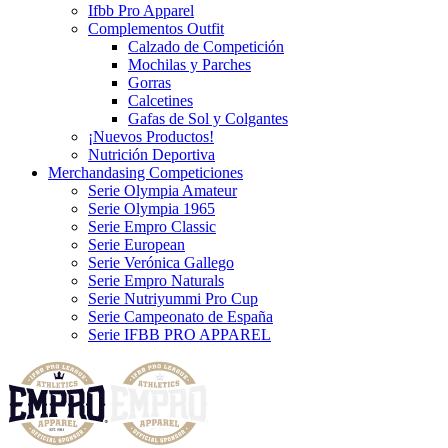
Ifbb Pro Apparel
Complementos Outfit
Calzado de Competición
Mochilas y Parches
Gorras
Calcetines
Gafas de Sol y Colgantes
¡Nuevos Productos!
Nutrición Deportiva
Merchandasing Competiciones
Serie Olympia Amateur
Serie Olympia 1965
Serie Empro Classic
Serie European
Serie Verónica Gallego
Serie Empro Naturals
Serie Nutriyummi Pro Cup
Serie Campeonato de España
Serie IFBB PRO APPAREL