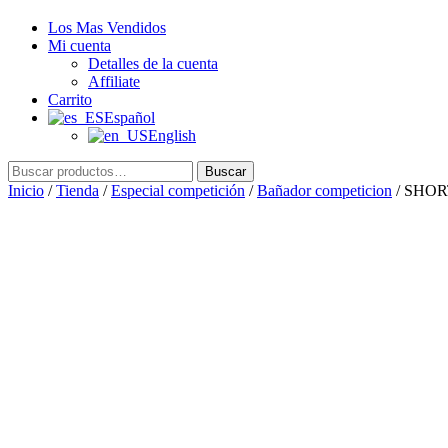
Los Mas Vendidos
Mi cuenta
Detalles de la cuenta
Affiliate
Carrito
Español
English
Buscar
Buscar
por:
Inicio
/
Tienda
/
Especial competición
/
Bañador competicion
/ SHOR