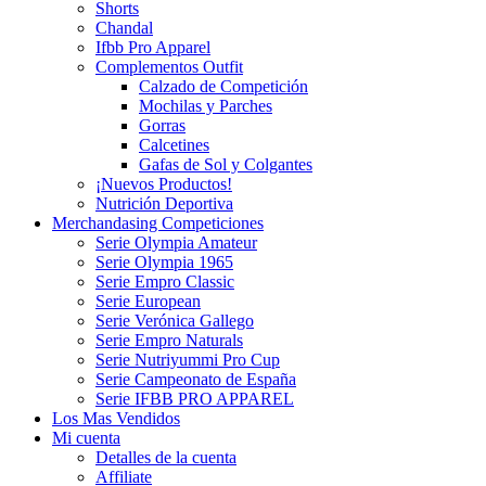
Shorts
Chandal
Ifbb Pro Apparel
Complementos Outfit
Calzado de Competición
Mochilas y Parches
Gorras
Calcetines
Gafas de Sol y Colgantes
¡Nuevos Productos!
Nutrición Deportiva
Merchandasing Competiciones
Serie Olympia Amateur
Serie Olympia 1965
Serie Empro Classic
Serie European
Serie Verónica Gallego
Serie Empro Naturals
Serie Nutriyummi Pro Cup
Serie Campeonato de España
Serie IFBB PRO APPAREL
Los Mas Vendidos
Mi cuenta
Detalles de la cuenta
Affiliate