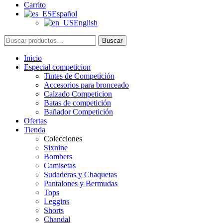
Carrito
Español
English
Buscar
Buscar
por:
Inicio
Especial competicion
Tintes de Competición
Accesorios para bronceado
Calzado Competicion
Batas de competición
Bañador Competición
Ofertas
Tienda
Colecciones
Sixnine
Bombers
Camisetas
Sudaderas y Chaquetas
Pantalones y Bermudas
Tops
Leggins
Shorts
Chandal