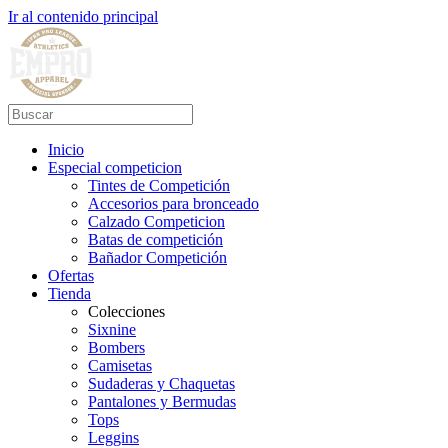
Ir al contenido principal
Inicio
Especial competicion
Tintes de Competición
Accesorios para bronceado
Calzado Competicion
Batas de competición
Bañador Competición
Ofertas
Tienda
Colecciones
Sixnine
Bombers
Camisetas
Sudaderas y Chaquetas
Pantalones y Bermudas
Tops
Leggins