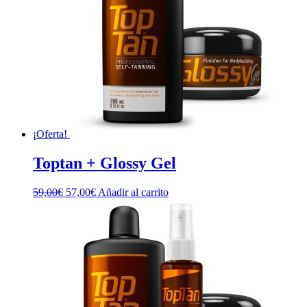
¡Oferta!
Toptan + Glossy Gel
El
El
59,00
€
57,00
€
Añadir al carrito
precio
precio
original
actual
era:
es:
59,00€.
57,00€.