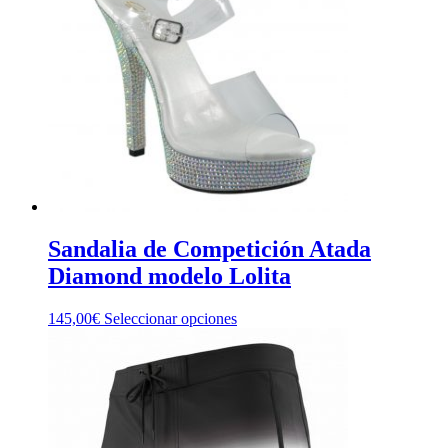
Sandalia de Competición Atada
Diamond modelo Lolita
Este
145,00
€
Seleccionar opciones
producto
tiene
múltiples
variantes.
Las
opciones
se