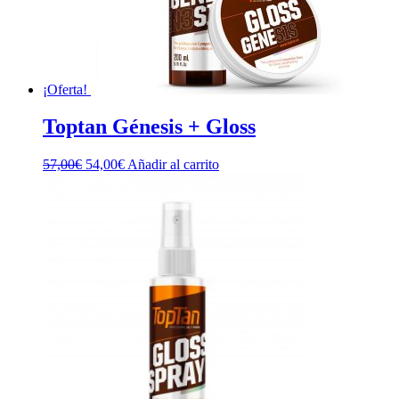
¡Oferta!
Toptan Génesis + Gloss
El
El
57,00
€
54,00
€
Añadir al carrito
precio
precio
original
actual
era:
es:
57,00€.
54,00€.