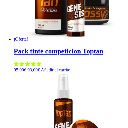
¡Oferta!
Pack tinte competicion Toptan
El
El
95,00
€
93,00
€
Añadir al carrito
precio
precio
original
actual
era:
es:
95,00€.
93,00€.