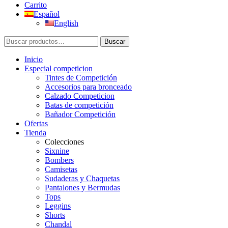
Carrito
Español
English
Buscar
Buscar
por:
Inicio
Especial competicion
Tintes de Competición
Accesorios para bronceado
Calzado Competicion
Batas de competición
Bañador Competición
Ofertas
Tienda
Colecciones
Sixnine
Bombers
Camisetas
Sudaderas y Chaquetas
Pantalones y Bermudas
Tops
Leggins
Shorts
Chandal