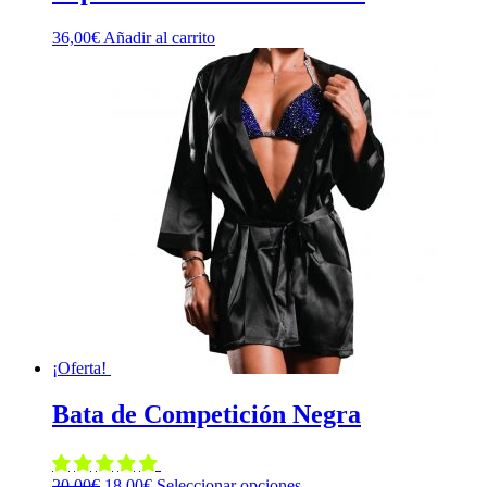
36,00
€
Añadir al carrito
¡Oferta!
Bata de Competición Negra
El
El
Este
20,00
€
18,00
€
Seleccionar opciones