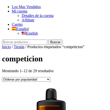
Los Mas Vendidos
Mi cuenta
Detalles de la cuenta
Affiliate
Carrito
Español
English
Buscar
Buscar
por:
Inicio
/
Tienda
/ Productos etiquetados “competicion”
competicion
Ordenado
Mostrando 1–12 de 29 resultados
por
popularidad