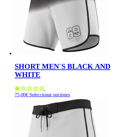
pueden
elegir
en
la
página
de
producto
SHORT MEN´S BLACK AND
WHITE
Este
75,00
€
Seleccionar opciones
producto
tiene
múltiples
variantes.
Las
opciones
se