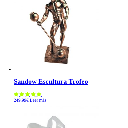
94,00€.
91,00€.
Sandow Escultura Trofeo
249,99
€
Leer más