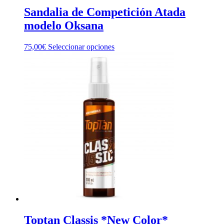
Sandalia de Competición Atada
modelo Oksana
Este
75,00
€
Seleccionar opciones
producto
tiene
múltiples
variantes.
Las
opciones
se
pueden
elegir
en
la
página
de
producto
Toptan Classis *New Color*