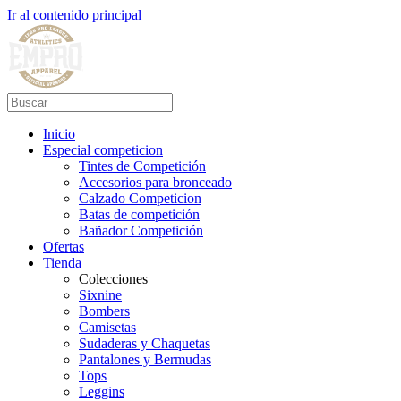
Ir al contenido principal
Inicio
Especial competicion
Tintes de Competición
Accesorios para bronceado
Calzado Competicion
Batas de competición
Bañador Competición
Ofertas
Tienda
Colecciones
Sixnine
Bombers
Camisetas
Sudaderas y Chaquetas
Pantalones y Bermudas
Tops
Leggins