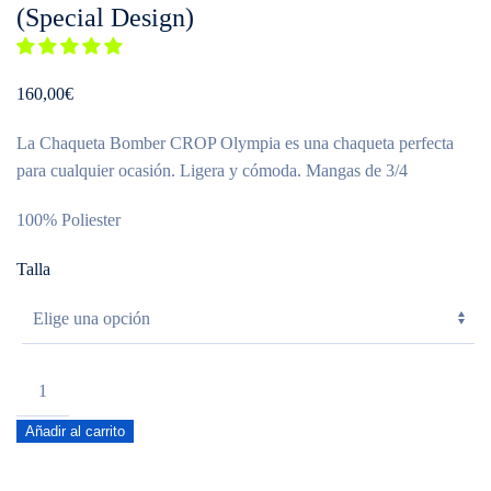
(Special Design)
160,00
€
La Chaqueta Bomber CROP Olympia es una chaqueta perfecta
para cualquier ocasión. Ligera y cómoda. Mangas de 3/4
100% Poliester
Talla
Chaqueta
Bomber
Añadir al carrito
CROP
Oficial
O