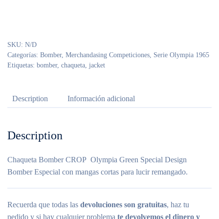
Green
(Special
Design)
SKU:
N/D
cantidad
Categorías:
Bomber
,
Merchandasing Competiciones
,
Serie Olympia 1965
Etiquetas:
bomber
,
chaqueta
,
jacket
Description
Información adicional
Description
Chaqueta Bomber CROP Olympia Green Special Design
Bomber Especial con mangas cortas para lucir remangado.
Recuerda que todas las
devoluciones son gratuitas
, haz tu
pedido y si hay cualquier problema
te devolvemos el dinero y