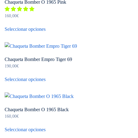
Chaqueta Bomber O 1965 Pink
160,00
€
Este
Seleccionar opciones
producto
tiene
múltiples
variantes.
Chaqueta Bomber Empro Tiger 69
Las
190,00
€
opciones
Este
se
Seleccionar opciones
producto
pueden
tiene
elegir
múltiples
en
variantes.
la
Chaqueta Bomber O 1965 Black
Las
página
160,00
€
opciones
de
Este
se
Seleccionar opciones
producto
producto
pueden