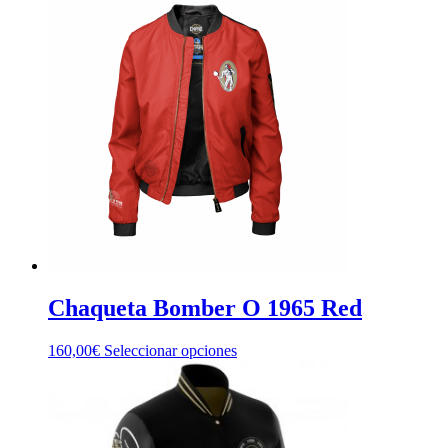
múltiples
variantes.
Las
opciones
se
pueden
elegir
en
la
página
de
producto
Chaqueta Bomber O 1965 Red
Este
160,00
€
Seleccionar opciones
producto
tiene
múltiples
variantes.
Las