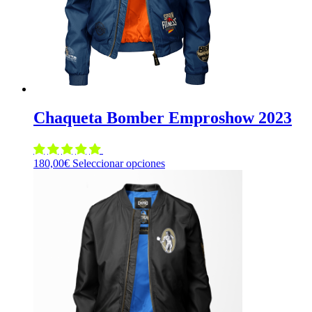
en
la
página
de
producto
Chaqueta Bomber Emproshow 2023
Este
180,00
€
Seleccionar opciones
producto
tiene
múltiples
variantes.
Las
opciones
se
pueden
elegir
en
la