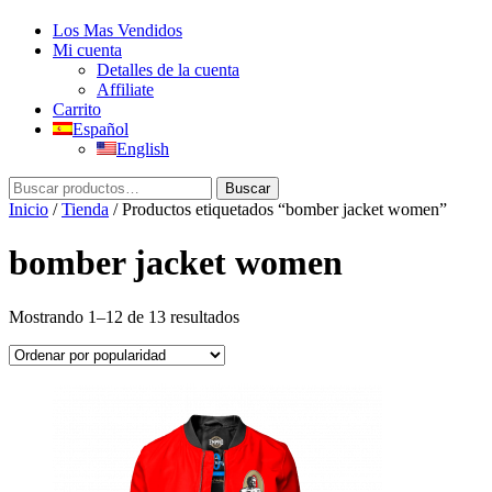
Los Mas Vendidos
Mi cuenta
Detalles de la cuenta
Affiliate
Carrito
Español
English
Buscar
Buscar
por:
Inicio
/
Tienda
/ Productos etiquetados “bomber jacket women”
bomber jacket women
Ordenado
Mostrando 1–12 de 13 resultados
por
popularidad