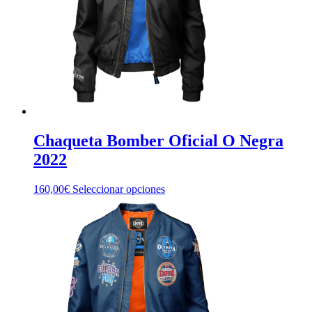
elegir
en
la
página
de
producto
Chaqueta Bomber Oficial O Negra
2022
Este
160,00
€
Seleccionar opciones
producto
tiene
múltiples
variantes.
Las
opciones
se
pueden
elegir