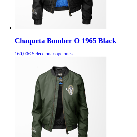
página
de
producto
Chaqueta Bomber O 1965 Black
Este
160,00
€
Seleccionar opciones
producto
tiene
múltiples
variantes.
Las
opciones
se
pueden
elegir
en
la
página
de
producto