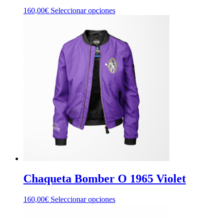
Este
160,00
€
Seleccionar opciones
producto
tiene
múltiples
variantes.
Las
opciones
se
pueden
elegir
en
la
página
de
producto
Chaqueta Bomber O 1965 Violet
Este
160,00
€
Seleccionar opciones
producto
tiene