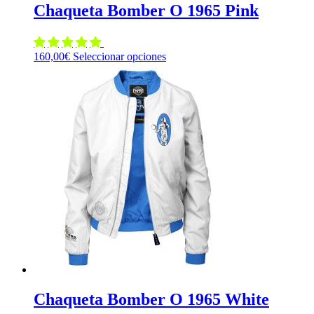
Chaqueta Bomber O 1965 Pink
Este
160,00
€
Seleccionar opciones
producto
tiene
múltiples
variantes.
Las
opciones
se
pueden
elegir
en
la
página
de
producto
Chaqueta Bomber O 1965 White