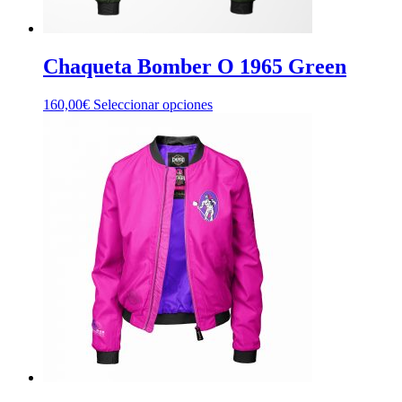
Chaqueta Bomber O 1965 Green
Este
160,00
€
Seleccionar opciones
producto
tiene
múltiples
variantes.
Las
opciones
se
pueden
elegir
en
la
página
de
producto