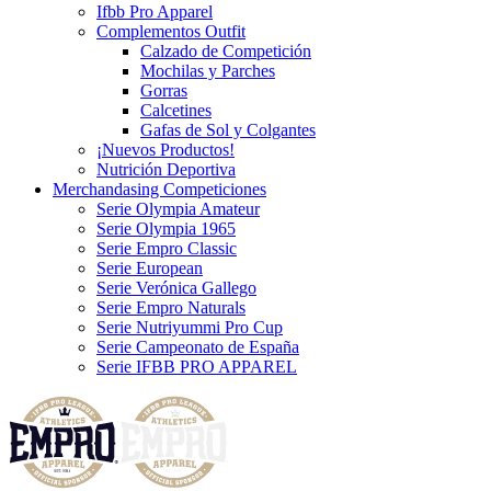
Ifbb Pro Apparel
Complementos Outfit
Calzado de Competición
Mochilas y Parches
Gorras
Calcetines
Gafas de Sol y Colgantes
¡Nuevos Productos!
Nutrición Deportiva
Merchandasing Competiciones
Serie Olympia Amateur
Serie Olympia 1965
Serie Empro Classic
Serie European
Serie Verónica Gallego
Serie Empro Naturals
Serie Nutriyummi Pro Cup
Serie Campeonato de España
Serie IFBB PRO APPAREL