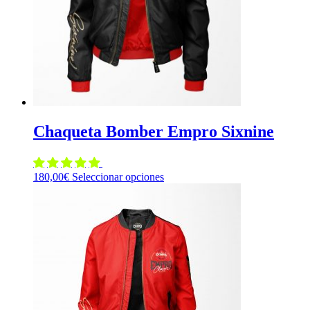
elegir
en
la
página
de
producto
Chaqueta Bomber Empro Sixnine
Este
180,00
€
Seleccionar opciones
producto
tiene
múltiples
variantes.
Las
opciones
se
pueden
elegir
en