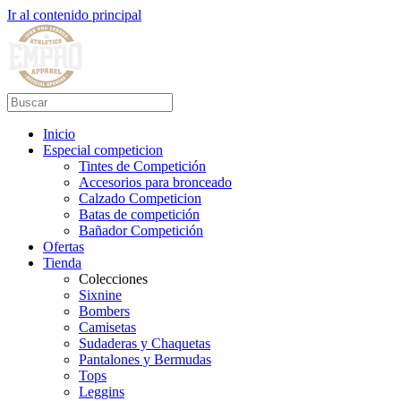
Ir al contenido principal
Inicio
Especial competicion
Tintes de Competición
Accesorios para bronceado
Calzado Competicion
Batas de competición
Bañador Competición
Ofertas
Tienda
Colecciones
Sixnine
Bombers
Camisetas
Sudaderas y Chaquetas
Pantalones y Bermudas
Tops
Leggins