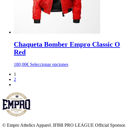
la
página
de
producto
Chaqueta Bomber Empro Classic O
Red
Este
180,00
€
Seleccionar opciones
producto
1
tiene
2
múltiples
variantes.
Las
opciones
se
pueden
elegir
en
la
© Empro Athelics Apparel. IFBB PRO LEAGUE Official Sponsor.
página