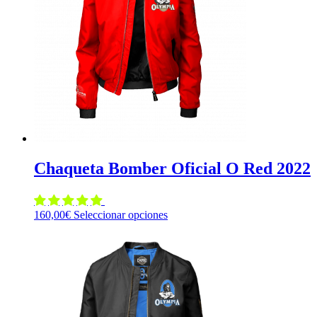
Chaqueta Bomber Oficial O Red 2022
Este
160,00
€
Seleccionar opciones
producto
tiene
múltiples
variantes.
Las
opciones
se
pueden