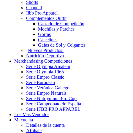
Shorts
Chandal
Ifbb Pro Apparel
Complementos Outfit
Calzado de Competición
Mochilas y Parches
Gorras
Calcetines
Gafas de Sol y Colgantes
¡Nuevos Productos!
Nutrición Deportiva
Merchandasing Competiciones
Serie Olympia Amateur
Serie Olympia 1965
Serie Empro Classic
Serie European
Serie Verónica Gallego
Serie Empro Naturals
Serie Nutriyummi Pro Cup
Serie Campeonato de España
Serie IFBB PRO APPAREL
Los Mas Vendidos
Mi cuenta
Detalles de la cuenta
Affiliate