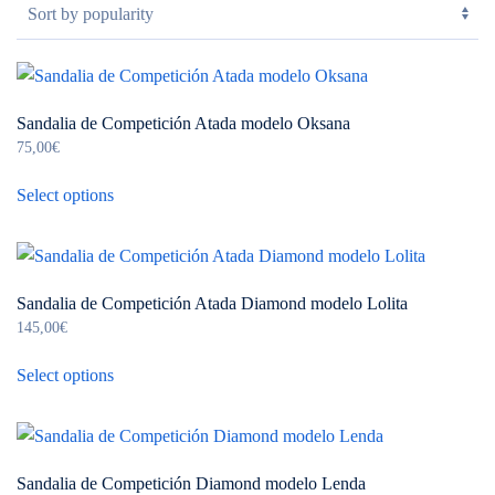
Sandalia de Competición Atada modelo Oksana
75,00
€
This
Select options
product
has
multiple
variants.
Sandalia de Competición Atada Diamond modelo Lolita
The
145,00
€
options
This
may
Select options
product
be
has
chosen
multiple
on
variants.
the
Sandalia de Competición Diamond modelo Lenda
The