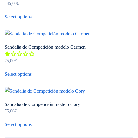
product
145,00
€
options
page
This
may
Select options
product
be
has
chosen
multiple
on
variants.
the
Sandalia de Competición modelo Carmen
The
product
options
page
75,00
€
may
This
be
Select options
product
chosen
has
on
multiple
the
variants.
product
Sandalia de Competición modelo Cory
The
page
75,00
€
options
This
may
Select options
product
be
has
chosen