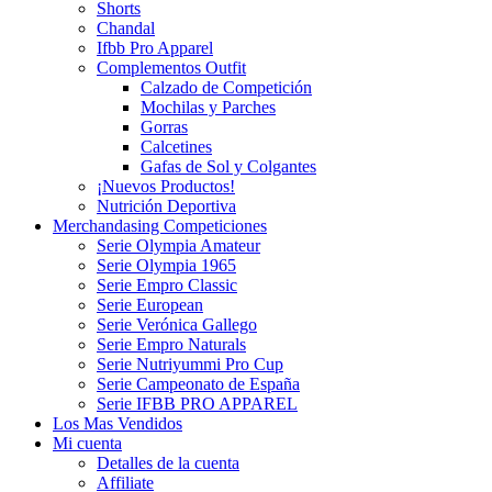
Shorts
Chandal
Ifbb Pro Apparel
Complementos Outfit
Calzado de Competición
Mochilas y Parches
Gorras
Calcetines
Gafas de Sol y Colgantes
¡Nuevos Productos!
Nutrición Deportiva
Merchandasing Competiciones
Serie Olympia Amateur
Serie Olympia 1965
Serie Empro Classic
Serie European
Serie Verónica Gallego
Serie Empro Naturals
Serie Nutriyummi Pro Cup
Serie Campeonato de España
Serie IFBB PRO APPAREL
Los Mas Vendidos
Mi cuenta
Detalles de la cuenta
Affiliate