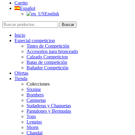
Carrito
Español
English
Buscar
Buscar
por:
Inicio
Especial competicion
Tintes de Competición
Accesorios para bronceado
Calzado Competicion
Batas de competición
Bañador Competición
Ofertas
Tienda
Colecciones
Sixnine
Bombers
Camisetas
Sudaderas y Chaquetas
Pantalones y Bermudas
Tops
Leggins
Shorts
Chandal