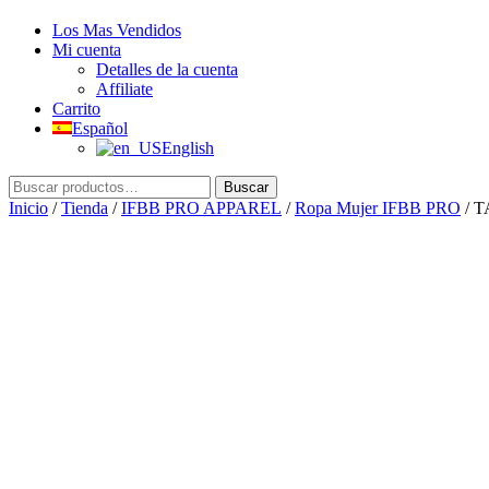
Los Mas Vendidos
Mi cuenta
Detalles de la cuenta
Affiliate
Carrito
Español
English
Buscar
Buscar
por:
Inicio
/
Tienda
/
IFBB PRO APPAREL
/
Ropa Mujer IFBB PRO
/ 