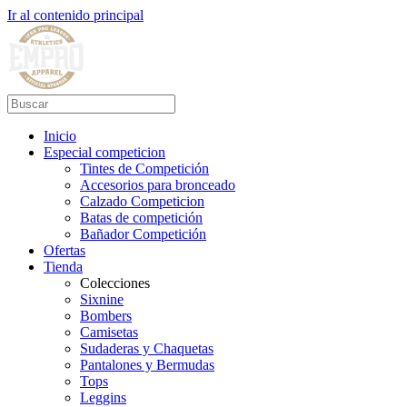
Ir al contenido principal
Inicio
Especial competicion
Tintes de Competición
Accesorios para bronceado
Calzado Competicion
Batas de competición
Bañador Competición
Ofertas
Tienda
Colecciones
Sixnine
Bombers
Camisetas
Sudaderas y Chaquetas
Pantalones y Bermudas
Tops
Leggins