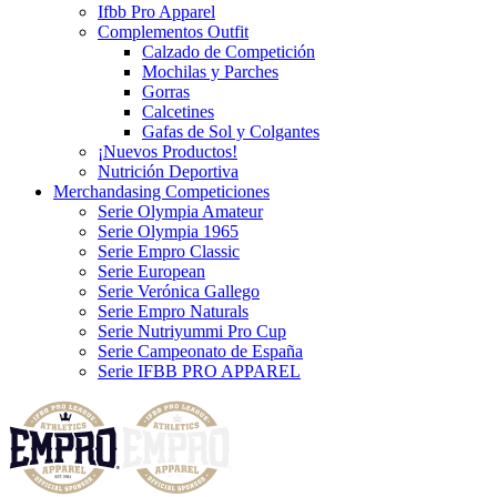
Ifbb Pro Apparel
Complementos Outfit
Calzado de Competición
Mochilas y Parches
Gorras
Calcetines
Gafas de Sol y Colgantes
¡Nuevos Productos!
Nutrición Deportiva
Merchandasing Competiciones
Serie Olympia Amateur
Serie Olympia 1965
Serie Empro Classic
Serie European
Serie Verónica Gallego
Serie Empro Naturals
Serie Nutriyummi Pro Cup
Serie Campeonato de España
Serie IFBB PRO APPAREL