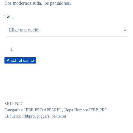
Los modernos suda, los pantalones.
Talla
PANTALON
IFBB
Añadir al carrito
PRO
NEGRO
IFBB
cantidad
SKU:
N/D
Categorías:
IFBB PRO APPAREL
,
Ropa Hombre IFBB PRO
Etiquetas:
ifbbpro
,
joggers
,
pantalon