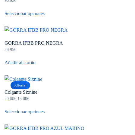
96,95
€
Este
Seleccionar opciones
producto
tiene
múltiples
variantes.
GORRA IFBB PRO NEGRA
Las
38,95
€
opciones
se
Añadir al carrito
pueden
elegir
en
¡Oferta!
la
Colgante Sixnine
página
El
El
20,00
€
15,00
€
precio
precio
de
Este
original
actual
Seleccionar opciones
producto
producto
era:
es:
tiene
20,00€.
15,00€.
múltiples