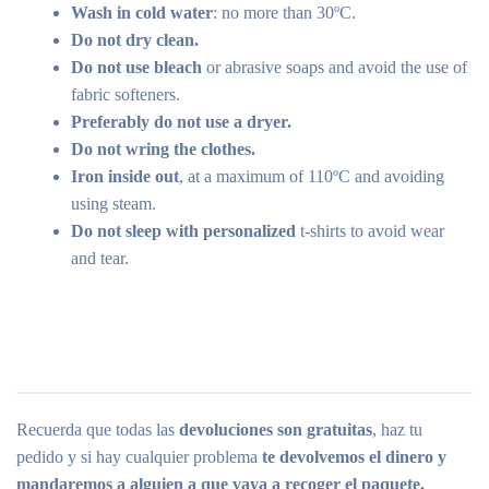
Wash in cold water
: no more than 30ºC.
Do not dry clean.
Do not use bleach
or abrasive soaps and avoid the use of
fabric softeners.
Preferably do not use a dryer.
Do not wring the clothes.
Iron inside out
, at a maximum of 110ºC and avoiding
using steam.
Do not sleep with personalized
t-shirts to avoid wear
and tear.
Recuerda que todas las
devoluciones son gratuitas
, haz tu
pedido y si hay cualquier problema
te devolvemos el dinero y
mandaremos a alguien a que vaya a recoger el paquete.