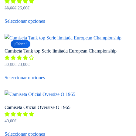
El
El
38,00
€
26,60
€
precio
precio
Este
original
actual
Seleccionar opciones
producto
era:
es:
tiene
38,00€.
26,60€.
múltiples
¡Oferta!
variantes.
Camiseta Tank top Serie limitada European Championship
Las
opciones
El
El
30,00
€
23,00
€
se
precio
precio
Este
pueden
original
actual
Seleccionar opciones
producto
elegir
era:
es:
tiene
30,00€.
23,00€.
en
múltiples
la
variantes.
página
Camiseta Oficial Oversize O 1965
Las
de
opciones
producto
40,00
€
se
Este
pueden
Seleccionar opciones
producto