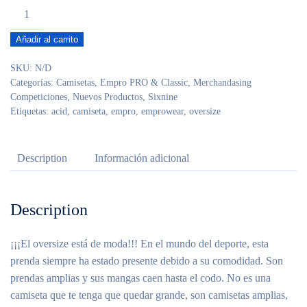
OVERSIZE
ACID
Añadir al carrito
NO
EXCUSE
SKU:
N/D
VERDE
Categorías:
Camisetas
,
Empro PRO & Classic
,
Merchandasing
cantidad
Competiciones
,
Nuevos Productos
,
Sixnine
Etiquetas:
acid
,
camiseta
,
empro
,
emprowear
,
oversize
Description
Información adicional
Description
¡¡¡El oversize está de moda!!! En el mundo del deporte, esta
prenda siempre ha estado presente debido a su comodidad. Son
prendas amplias y sus mangas caen hasta el codo. No es una
camiseta que te tenga que quedar grande, son camisetas amplias,