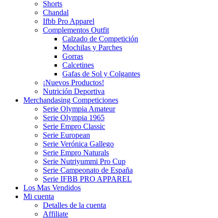
Shorts
Chandal
Ifbb Pro Apparel
Complementos Outfit
Calzado de Competición
Mochilas y Parches
Gorras
Calcetines
Gafas de Sol y Colgantes
¡Nuevos Productos!
Nutrición Deportiva
Merchandasing Competiciones
Serie Olympia Amateur
Serie Olympia 1965
Serie Empro Classic
Serie European
Serie Verónica Gallego
Serie Empro Naturals
Serie Nutriyummi Pro Cup
Serie Campeonato de España
Serie IFBB PRO APPAREL
Los Mas Vendidos
Mi cuenta
Detalles de la cuenta
Affiliate