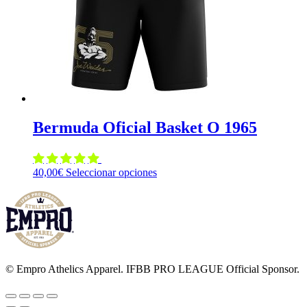
elegir
en
la
página
de
producto
Bermuda Oficial Basket O 1965
Este
40,00
€
Seleccionar opciones
producto
tiene
múltiples
variantes.
Las
opciones
se
© Empro Athelics Apparel. IFBB PRO LEAGUE Official Sponsor.
pueden
elegir
en