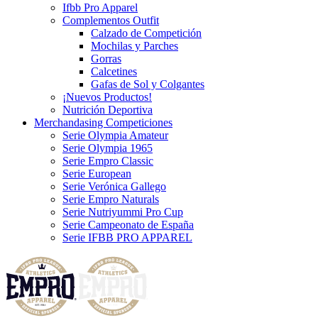
Ifbb Pro Apparel
Complementos Outfit
Calzado de Competición
Mochilas y Parches
Gorras
Calcetines
Gafas de Sol y Colgantes
¡Nuevos Productos!
Nutrición Deportiva
Merchandasing Competiciones
Serie Olympia Amateur
Serie Olympia 1965
Serie Empro Classic
Serie European
Serie Verónica Gallego
Serie Empro Naturals
Serie Nutriyummi Pro Cup
Serie Campeonato de España
Serie IFBB PRO APPAREL