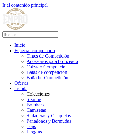
Ir al contenido principal
Inicio
Especial competicion
Tintes de Competición
Accesorios para bronceado
Calzado Competicion
Batas de competición
Bañador Competición
Ofertas
Tienda
Colecciones
Sixnine
Bombers
Camisetas
Sudaderas y Chaquetas
Pantalones y Bermudas
Tops
Leggins