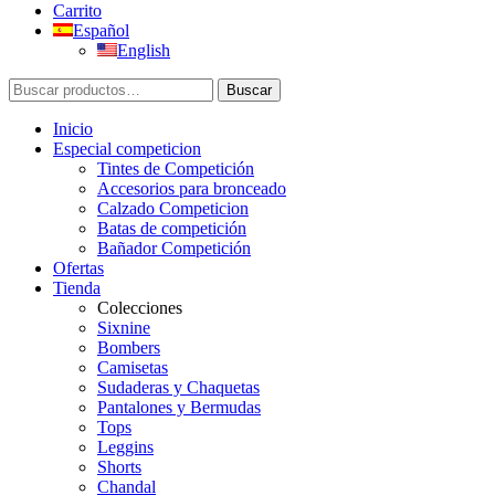
Carrito
Español
English
Buscar
Buscar
por:
Inicio
Especial competicion
Tintes de Competición
Accesorios para bronceado
Calzado Competicion
Batas de competición
Bañador Competición
Ofertas
Tienda
Colecciones
Sixnine
Bombers
Camisetas
Sudaderas y Chaquetas
Pantalones y Bermudas
Tops
Leggins
Shorts
Chandal