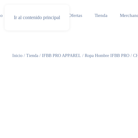
io
Especial competicion
Ofertas
Tienda
Merchand
Ir al contenido principal
Inicio
/
Tienda
/
IFBB PRO APPAREL
/
Ropa Hombre IFBB PRO
/ C