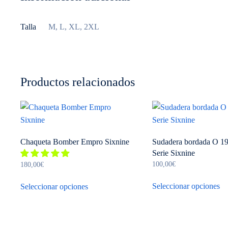
Talla
M, L, XL, 2XL
Productos relacionados
Chaqueta Bomber Empro Sixnine
Sudadera bordada O 1
Serie Sixnine
100,00
€
180,00
€
Es
Este
Seleccionar opciones
Seleccionar opciones
pr
producto
ti
tiene
mú
múltiples
va
variantes.