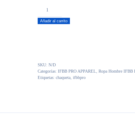
CHAQUETA
IFBB
Añadir al carrito
PRO
VERDE
IFBB
cantidad
SKU:
N/D
Categorías:
IFBB PRO APPAREL
,
Ropa Hombre IFBB
Etiquetas:
chaqueta
,
ifbbpro