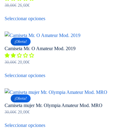
El
El
38,00
€
26,60
€
precio
precio
Este
original
actual
Seleccionar opciones
producto
era:
es:
tiene
38,00€.
26,60€.
múltiples
¡Oferta!
variantes.
Camiseta Mr. O Amateur Mod. 2019
Las
opciones
El
El
30,00
€
20,00
€
se
precio
precio
Este
pueden
original
actual
Seleccionar opciones
producto
elegir
era:
es:
tiene
30,00€.
20,00€.
en
múltiples
la
¡Oferta!
variantes.
página
Camiseta mujer Mr. Olympia Amateur Mod. MRO
Las
de
El
El
30,00
€
20,00
€
opciones
precio
precio
Este
producto
se
original
actual
Seleccionar opciones
producto
pueden
era:
es:
tiene