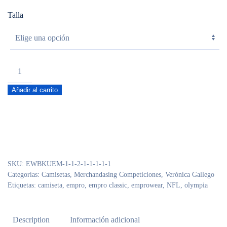
Talla
Camiseta
Oficial
Añadir al carrito
NFL
VERONICA
GALLEGO
cantidad
SKU:
EWBKUEM-1-1-2-1-1-1-1-1
Categorías:
Camisetas
,
Merchandasing Competiciones
,
Verónica Gallego
Etiquetas:
camiseta
,
empro
,
empro classic
,
emprowear
,
NFL
,
olympia
Description
Información adicional