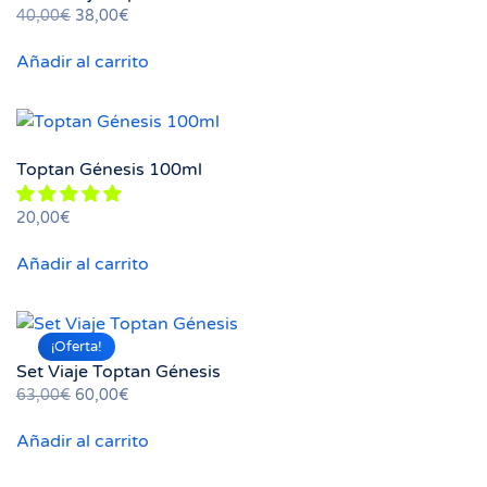
El
El
40,00
€
38,00
€
precio
precio
Añadir al carrito
original
actual
era:
es:
40,00€.
38,00€.
Toptan Génesis 100ml
20,00
€
Silvia
Añadir al carrito
Horario de 10.00 a 16.00h.
¡Oferta!
Set Viaje Toptan Génesis
El
El
63,00
€
60,00
€
precio
precio
Añadir al carrito
original
actual
era:
es:
63,00€.
60,00€.