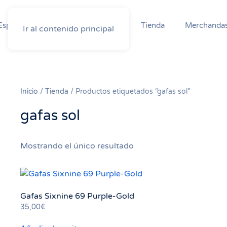
Especial competicion
Ofertas
Tienda
Merchandas
Ir al contenido principal
Inicio
/
Tienda
/ Productos etiquetados “gafas sol”
gafas sol
Mostrando el único resultado
Gafas Sixnine 69 Purple-Gold
35,00
€