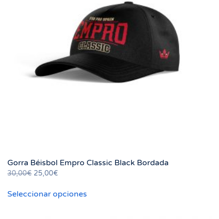
Gorra Béisbol Empro Classic Black Bordada
El
El
30,00
€
25,00
€
precio
precio
Este
Seleccionar opciones
original
actual
producto
era:
es:
tiene
30,00€.
25,00€.