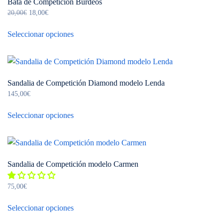
Bata de Competición Burdeos
Las
página
El
El
20,00
€
18,00
€
opciones
precio
precio
de
Este
se
original
actual
Seleccionar opciones
producto
producto
pueden
era:
es:
tiene
20,00€.
18,00€.
elegir
múltiples
en
variantes.
la
Sandalia de Competición Diamond modelo Lenda
Las
página
145,00
€
opciones
de
Este
se
Seleccionar opciones
producto
producto
pueden
tiene
elegir
múltiples
en
variantes.
la
Sandalia de Competición modelo Carmen
Las
página
opciones
de
75,00
€
se
Este
producto
pueden
Seleccionar opciones
producto
elegir
tiene