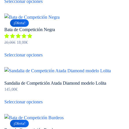
Seleccionar opciones
producto
tiene
múltiples
¡Oferta!
variantes.
Bata de Competición Negra
Las
opciones
El
El
20,00
€
18,00
€
se
precio
precio
Este
pueden
original
actual
Seleccionar opciones
producto
elegir
era:
es:
tiene
20,00€.
18,00€.
en
múltiples
la
variantes.
página
Sandalia de Competición Atada Diamond modelo Lolita
Las
de
145,00
€
opciones
Este
producto
se
Seleccionar opciones
producto
pueden
tiene
elegir
múltiples
en
¡Oferta!
variantes.
la