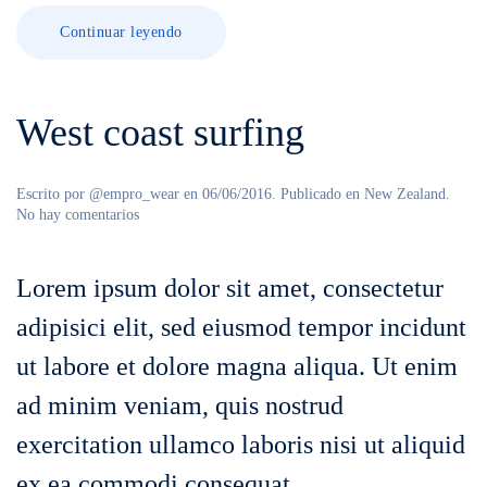
Continuar leyendo
West coast surfing
Escrito por
@empro_wear
en
06/06/2016
. Publicado en
New Zealand
.
en
No hay comentarios
West
coast
surfing
Lorem ipsum dolor sit amet, consectetur
adipisici elit, sed eiusmod tempor incidunt
ut labore et dolore magna aliqua. Ut enim
ad minim veniam, quis nostrud
exercitation ullamco laboris nisi ut aliquid
ex ea commodi consequat.