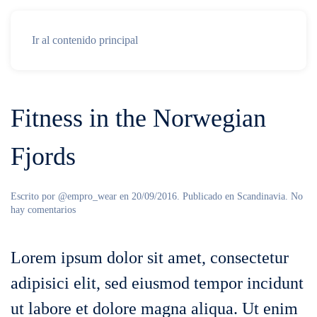
Ir al contenido principal
Fitness in the Norwegian
Fjords
Escrito por
@empro_wear
en
20/09/2016
. Publicado en
Scandinavia
.
No
en
hay comentarios
Fitness
in
the
Lorem ipsum dolor sit amet, consectetur
Norwegian
Fjords
adipisici elit, sed eiusmod tempor incidunt
ut labore et dolore magna aliqua. Ut enim