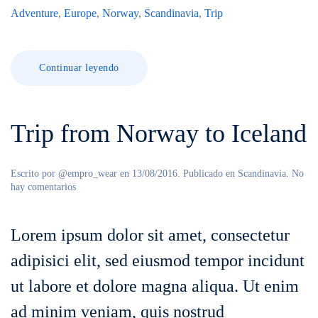
Adventure
,
Europe
,
Norway
,
Scandinavia
,
Trip
Continuar leyendo
Trip from Norway to Iceland
Escrito por
@empro_wear
en
13/08/2016
. Publicado en
Scandinavia
.
No
en
hay comentarios
Trip
from
Norway
Lorem ipsum dolor sit amet, consectetur
to
Iceland
adipisici elit, sed eiusmod tempor incidunt
ut labore et dolore magna aliqua. Ut enim
ad minim veniam, quis nostrud