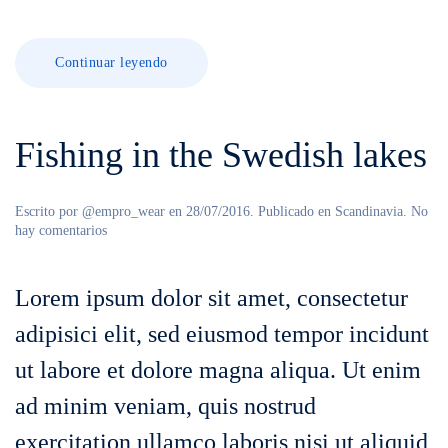
Continuar leyendo
Fishing in the Swedish lakes
Escrito por
@empro_wear
en
28/07/2016
. Publicado en
Scandinavia
.
No
en
hay comentarios
Fishing
in
the
Lorem ipsum dolor sit amet, consectetur
Swedish
lakes
adipisici elit, sed eiusmod tempor incidunt
ut labore et dolore magna aliqua. Ut enim
ad minim veniam, quis nostrud
exercitation ullamco laboris nisi ut aliquid