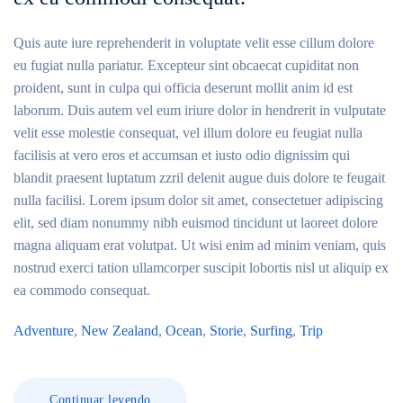
Quis aute iure reprehenderit in voluptate velit esse cillum dolore
eu fugiat nulla pariatur. Excepteur sint obcaecat cupiditat non
proident, sunt in culpa qui officia deserunt mollit anim id est
laborum. Duis autem vel eum iriure dolor in hendrerit in vulputate
velit esse molestie consequat, vel illum dolore eu feugiat nulla
facilisis at vero eros et accumsan et iusto odio dignissim qui
blandit praesent luptatum zzril delenit augue duis dolore te feugait
nulla facilisi. Lorem ipsum dolor sit amet, consectetuer adipiscing
elit, sed diam nonummy nibh euismod tincidunt ut laoreet dolore
magna aliquam erat volutpat. Ut wisi enim ad minim veniam, quis
nostrud exerci tation ullamcorper suscipit lobortis nisl ut aliquip ex
ea commodo consequat.
Adventure
,
New Zealand
,
Ocean
,
Storie
,
Surfing
,
Trip
Continuar leyendo