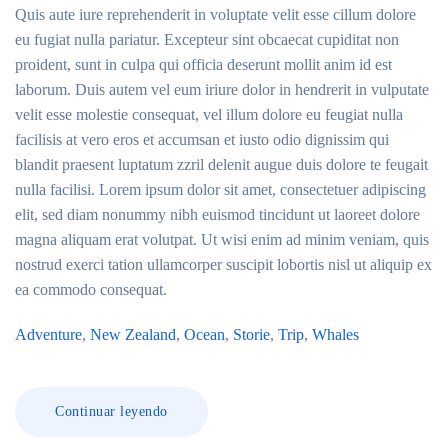
Quis aute iure reprehenderit in voluptate velit esse cillum dolore
eu fugiat nulla pariatur. Excepteur sint obcaecat cupiditat non
proident, sunt in culpa qui officia deserunt mollit anim id est
laborum. Duis autem vel eum iriure dolor in hendrerit in vulputate
velit esse molestie consequat, vel illum dolore eu feugiat nulla
facilisis at vero eros et accumsan et iusto odio dignissim qui
blandit praesent luptatum zzril delenit augue duis dolore te feugait
nulla facilisi. Lorem ipsum dolor sit amet, consectetuer adipiscing
elit, sed diam nonummy nibh euismod tincidunt ut laoreet dolore
magna aliquam erat volutpat. Ut wisi enim ad minim veniam, quis
nostrud exerci tation ullamcorper suscipit lobortis nisl ut aliquip ex
ea commodo consequat.
Adventure
,
New Zealand
,
Ocean
,
Storie
,
Trip
,
Whales
Continuar leyendo