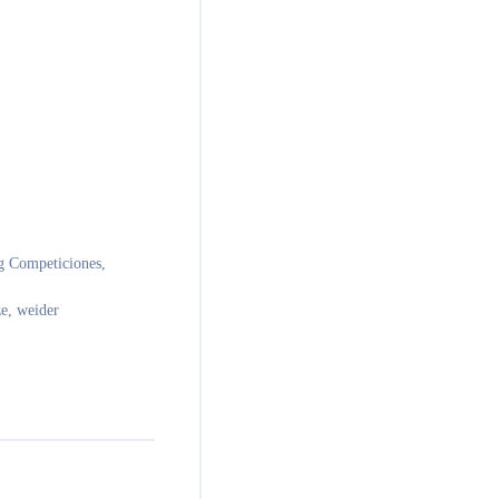
g Competiciones
,
ze
,
weider