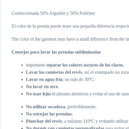
Confeccionada 50% Algodón y 50% Poliéster
El color de la prenda puede tener una pequeña diferencia respect
The color of the garment may have a small difference from the im
Consejos para lavar las prendas subliminadas
importante
separar los colores oscuros de los claros
.
Lavar las camisetas del revés
, así el estampado no roza
Lavar en agua fría
: no más de 30ºC.
No lavar en seco
.
No usar lejía
ni jabones abrasivos y evitar el uso de sua
No utilizar secadora
, preferiblemente.
No estrujar las prendas
.
Planchar del revés
, a máximo 110ºC y evitando utilizar
No dormir con camisetas personalizadas
para evitar el