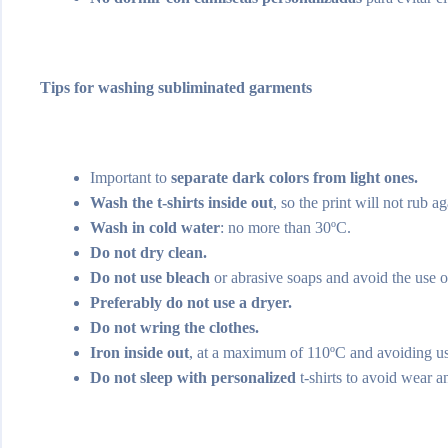
Tips for washing subliminated garments
Important to
separate dark colors from light ones.
Wash the t-shirts inside out
, so the print will not rub 
Wash in cold water
: no more than 30ºC.
Do not dry clean.
Do not use bleach
or abrasive soaps and avoid the use of
Preferably do not use a dryer.
Do not wring the clothes.
Iron inside out
, at a maximum of 110ºC and avoiding us
Do not sleep with personalized
t-shirts to avoid wear an