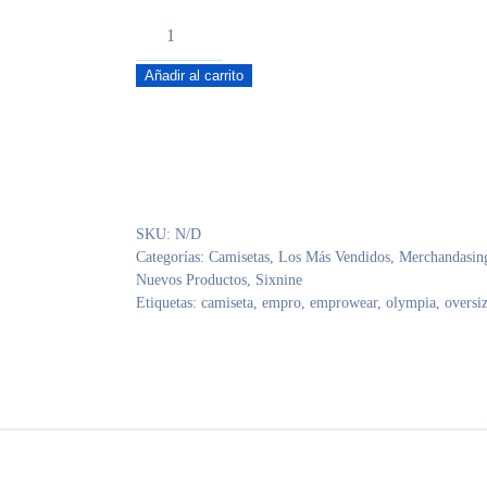
Over
Essential
Añadir al carrito
69
Blanca
cantidad
SKU:
N/D
Categorías:
Camisetas
,
Los Más Vendidos
,
Merchandasin
Nuevos Productos
,
Sixnine
Etiquetas:
camiseta
,
empro
,
emprowear
,
olympia
,
oversi