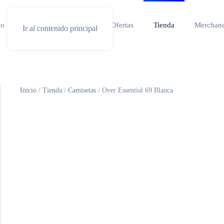
io
Especial competicion
Ofertas
Tienda
Merchand
Ir al contenido principal
Inicio
/
Tienda
/
Camisetas
/ Over Essential 69 Blanca